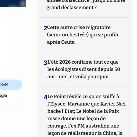
année consécutive : jusqu'où ira le
grand déclassement ?
2
Cette autre crise migratoire
(semi-orchestrée) qui se profile
après Ceuta
3
L’été 2026 confirme tout ce que
les écologistes disent depuis 50
ans : non, et voilà pourquoi
SER
ogle
4
Le Point révèle ce qu'on sniffe à
l'Elysée, Marianne que Xavier Niel
hacke l'Etat; Le Nobel de la Paix
russe donne une leçon de
courage, l'ex PM australien une
leçon de réalisme sur la Chine, la