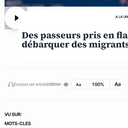
A LA U
Des passeurs pris en fla
débarquer des migrants
Aa
100%
Écoutez cet article
0:00min
Aa
VU SUR:
MOTS-CLES