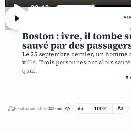
A L
Boston : ivre, il tombe s
sauvé par des passager
Le 25 septembre dernier, un homme de
ville. Trois personnes ont alors sauté
quai.
Aa
100%
Écoutez cet article
0:00min
Aa