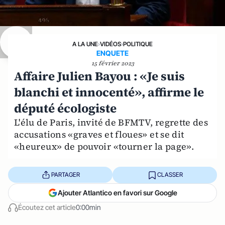
A LA UNE
›
VIDÉOS
›
POLITIQUE
ENQUETE
15 février 2023
Affaire Julien Bayou : «Je suis
blanchi et innocenté», affirme le
député écologiste
L'élu de Paris, invité de BFMTV, regrette des
accusations «graves et floues» et se dit
«heureux» de pouvoir «tourner la page».
PARTAGER
CLASSER
Ajouter Atlantico en favori sur Google
Écoutez cet article
0:00min