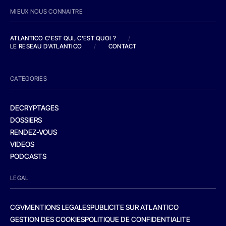
MIEUX NOUS CONNAITRE
ATLANTICO C'EST QUI, C'EST QUOI ?
/
LE RESEAU D'ATLANTICO
/
CONTACT
CATEGORIES
DECRYPTAGES
DOSSIERS
RENDEZ-VOUS
VIDEOS
PODCASTS
LEGAL
CGV
MENTIONS LEGALES
PUBLICITE SUR ATLANTICO
GESTION DES COOKIES
POLITIQUE DE CONFIDENTIALITE