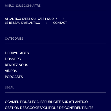
MIEUX NOUS CONNAITRE
ATLANTICO C'EST QUI, C'EST QUOI ?
/
LE RESEAU D'ATLANTICO
/
CONTACT
CATEGORIES
DECRYPTAGES
DOSSIERS
RENDEZ-VOUS
VIDEOS
PODCASTS
LEGAL
CGV
MENTIONS LEGALES
PUBLICITE SUR ATLANTICO
GESTION DES COOKIES
POLITIQUE DE CONFIDENTIALITE