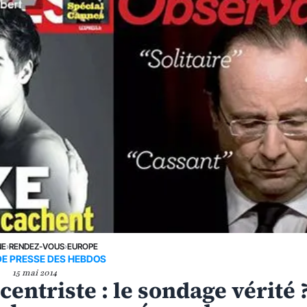
NE
›
RENDEZ-VOUS
›
EUROPE
DE PRESSE DES HEBDOS
15 mai 2014
entriste : le sondage vérité ?