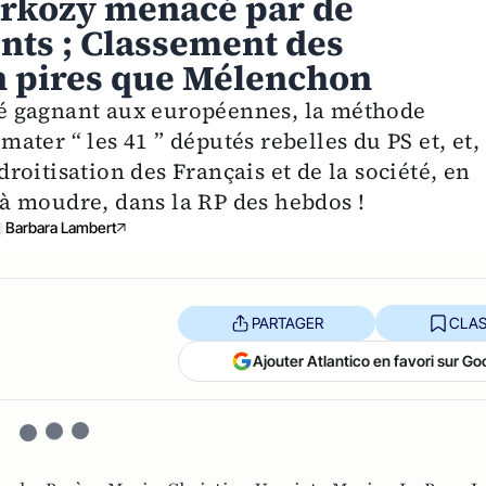
Sarkozy menacé par de
ts ; Classement des
en pires que Mélenchon
é gagnant aux européennes, la méthode
ter “ les 41 ” députés rebelles du PS et, et,
 droitisation des Français et de la société, en
n à moudre, dans la RP des hebdos !
Barbara Lambert
PARTAGER
CLAS
Ajouter Atlantico en favori sur Go