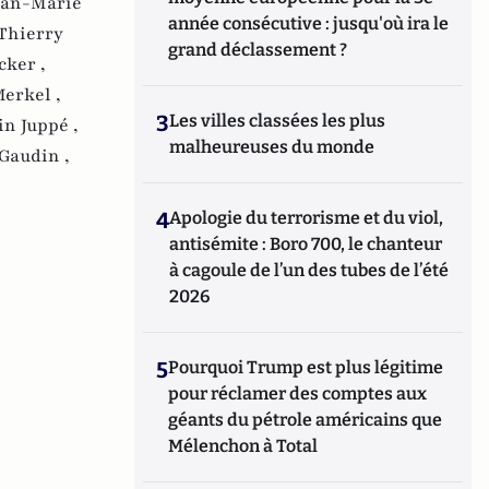
ean-Marie
année consécutive : jusqu'où ira le
Thierry
grand déclassement ?
cker ,
erkel ,
3
Les villes classées les plus
in Juppé ,
malheureuses du monde
Gaudin ,
4
Apologie du terrorisme et du viol,
antisémite : Boro 700, le chanteur
à cagoule de l’un des tubes de l’été
2026
5
Pourquoi Trump est plus légitime
pour réclamer des comptes aux
géants du pétrole américains que
Mélenchon à Total