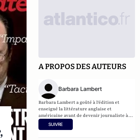
A PROPOS DES AUTEURS
Barbara Lambert
Barbara Lambert a goûté à l'édition et
enseigné la littérature anglaise et
américaine avant de devenir journaliste à
"Livres Hebdo". Elle est aujourd'hui
SUIVRE
responsable des rubriques société/idées
,
d'Atlantico.fr.