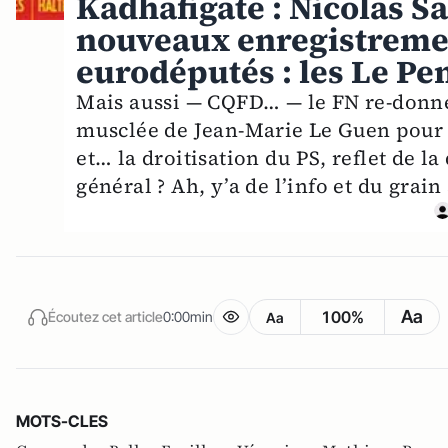
Kadhafigate : Nicolas 
nouveaux enregistremen
eurodéputés : les Le P
Mais aussi — CQFD… — le FN re-donn
musclée de Jean-Marie Le Guen pour ma
et… la droitisation du PS, reflet de la
général ? Ah, y’a de l’info et du grai
Aa
100%
Écoutez cet article
0:00min
Aa
MOTS-CLES