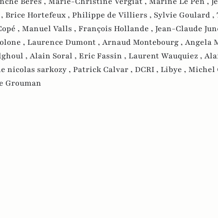
nche Berès ,
Marie-Christine Vergiat ,
Marine Le Pen ,
J
 ,
Brice Hortefeux ,
Philippe de Villiers ,
Sylvie Goulard ,
Copé ,
Manuel Valls ,
François Hollande ,
Jean-Claude Jun
olone ,
Laurence Dumont ,
Arnaud Montebourg ,
Angela M
lghoul ,
Alain Soral ,
Eric Fassin ,
Laurent Wauquiez ,
Ala
 nicolas sarkozy ,
Patrick Calvar ,
DCRI ,
Libye ,
Michel 
ge Grouman