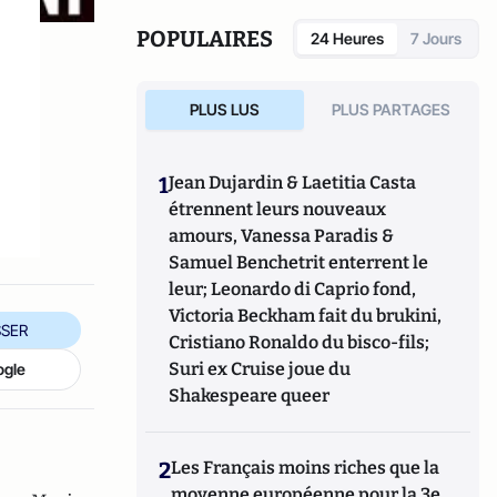
POPULAIRES
24 Heures
7 Jours
PLUS LUS
PLUS PARTAGES
1
Jean Dujardin & Laetitia Casta
étrennent leurs nouveaux
amours, Vanessa Paradis &
Samuel Benchetrit enterrent le
leur; Leonardo di Caprio fond,
Victoria Beckham fait du brukini,
SER
Cristiano Ronaldo du bisco-fils;
Suri ex Cruise joue du
ogle
Shakespeare queer
2
Les Français moins riches que la
moyenne européenne pour la 3e