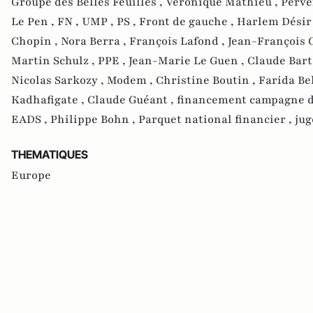
Groupe des Belles Feuilles ,
Véronique Mathieu ,
Perve
Le Pen ,
FN ,
UMP ,
PS ,
Front de gauche ,
Harlem Désir
Chopin ,
Nora Berra ,
François Lafond ,
Jean-François 
Martin Schulz ,
PPE ,
Jean-Marie Le Guen ,
Claude Bart
Nicolas Sarkozy ,
Modem ,
Christine Boutin ,
Farida Be
Kadhafigate ,
Claude Guéant ,
financement campagne de
EADS ,
Philippe Bohn ,
Parquet national financier ,
ju
THEMATIQUES
Europe