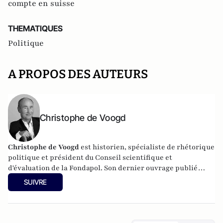
compte en suisse
THEMATIQUES
Politique
A PROPOS DES AUTEURS
Christophe de Voogd
Christophe de Voogd
est historien, spécialiste de rhétorique
politique et président du Conseil scientifique et
d'évaluation de la Fondapol. Son dernier ouvrage publié
est
Victoire populiste aux Pays-Bas, spécificité nationale ou
SUIVRE
paradigme européen
(Fondapol, 2024).