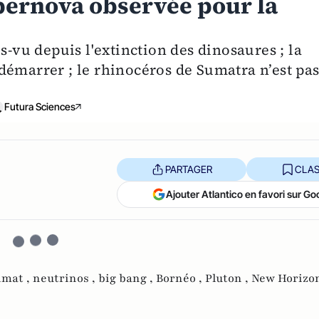
upernova observée pour la
s-vu depuis l'extinction des dinosaures ; la
démarrer ; le rhinocéros de Sumatra n’est pa
Futura Sciences
PARTAGER
CLAS
Ajouter Atlantico en favori sur Go
imat ,
neutrinos ,
big bang ,
Bornéo ,
Pluton ,
New Horizo