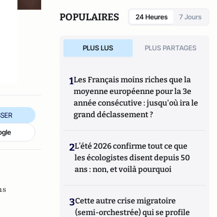
POPULAIRES
24 Heures
7 Jours
s
PLUS LUS
PLUS PARTAGES
1
Les Français moins riches que la
moyenne européenne pour la 3e
année consécutive : jusqu'où ira le
grand déclassement ?
SER
ogle
2
L’été 2026 confirme tout ce que
les écologistes disent depuis 50
ans : non, et voilà pourquoi
ns
3
Cette autre crise migratoire
(semi-orchestrée) qui se profile