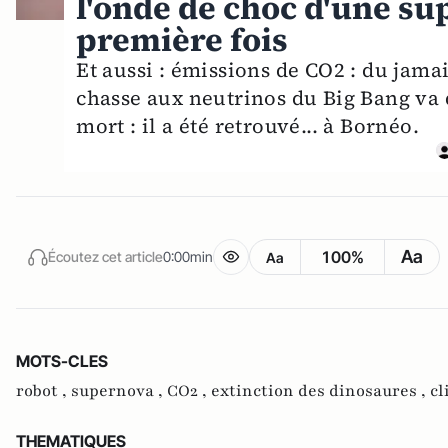
l'onde de choc d'une s
première fois
Et aussi : émissions de CO2 : du jamai
chasse aux neutrinos du Big Bang va 
mort : il a été retrouvé... à Bornéo.
Aa
100%
Écoutez cet article
0:00min
Aa
MOTS-CLES
robot ,
supernova ,
CO2 ,
extinction des dinosaures ,
cl
THEMATIQUES