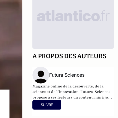
A PROPOS DES AUTEURS
Futura Sciences
Magazine online de la découverte, de la
science et de l’innovation,
Futura-Sciences
propose à ses lecteurs un contenu mis à jour
en permanence et richement illustré.
SUIVRE