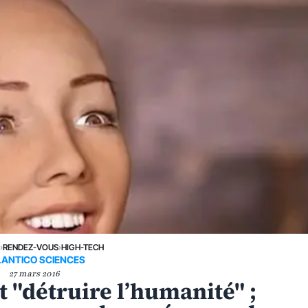
E
›
RENDEZ-VOUS
›
HIGH-TECH
LANTICO SCIENCES
27 mars 2016
t "détruire l’humanité" ;