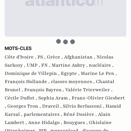
MOTS-CLES
Côte d'Ivoire ,
PS ,
Grèce ,
Afghanistan ,
Nicolas
Sarkozy ,
UMP ,
FN ,
Martine Aubry ,
nucléaire ,
Dominique de Villepin ,
Egypte ,
Marine Le Pen ,
François Hollande ,
classes moyennes ,
Chantal
Brunel ,
François Bayrou ,
Valérie Trierweiler ,
Cécile Duflot ,
Sophia Aram ,
Franz-Olivier Giesbert
,
Georges Tron ,
Draveil ,
Silvio Berlusconi ,
Hamid
Karzaï ,
parlementaires ,
Réné Dosière ,
Alain
Lambert ,
Anne Hidalgo ,
Bouygues ,
Ghislaine
Ottenheimer ,
PIP ,
megaupload ,
discours du