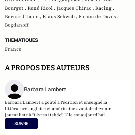
Bourget ,
René Ricol ,
Jacques Chirac ,
Racing ,
Bernard Tapie ,
Klaus Schwab ,
Forum de Davos ,
Bogdanoff
THEMATIQUES
France
A PROPOS DES AUTEURS
Barbara Lambert
Barbara Lambert a goûté à l'édition et enseigné la
littérature anglaise et américaine avant de devenir
journaliste à "Livres Hebdo". Elle est aujourd'hui
responsable des rubriques société/idées d'Atlantico.fr.
SUIVRE