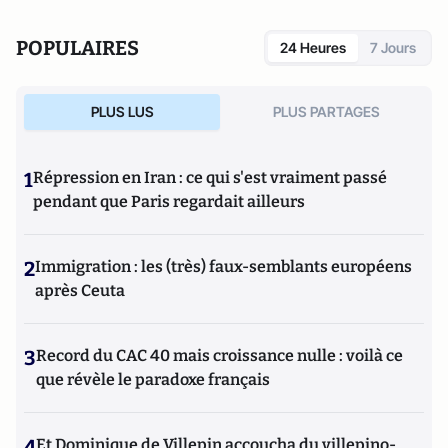
déculpabilisation
(éditions du Toucan),
Les vrais ennemis de
l'Occident : du rejet de la Russie à l'islamisation de nos
POPULAIRES
24 Heures
7 Jours
sociétés ouvertes
(Editions du Toucan),
La statégie de
l'intimidation
(Editions de l'Artilleur) ou bien encore
Le
Projet: La stratégie de conquête et d'infiltration des frères
PLUS LUS
PLUS PARTAGES
musulmans en France et dans le monde
(Editions de
L'Artilleur).
1
Répression en Iran : ce qui s'est vraiment passé
pendant que Paris regardait ailleurs
2
Immigration : les (très) faux-semblants européens
après Ceuta
3
Record du CAC 40 mais croissance nulle : voilà ce
que révèle le paradoxe français
4
Et Dominique de Villepin accoucha du villepino-