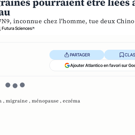
raines pourraient être liées 
eau
 H7N9, inconnue chez l'homme, tue deux Chino
Futura Sciences
PARTAGER
CLAS
Ajouter Atlantico en favori sur Go
n ,
migraine ,
ménopause ,
eczéma