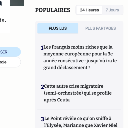
à
POPULAIRES
24 Heures
7 Jours
is.
PLUS LUS
PLUS PARTAGES
1
Les Français moins riches que la
SER
moyenne européenne pour la 3e
année consécutive : jusqu'où ira le
ogle
grand déclassement ?
2
Cette autre crise migratoire
(semi-orchestrée) qui se profile
après Ceuta
3
Le Point révèle ce qu'on sniffe à
l'Elysée, Marianne que Xavier Niel