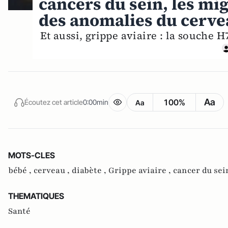
cancers du sein, les mig
des anomalies du cerv
Et aussi, grippe aviaire : la souche
Aa
100%
Écoutez cet article
0:00min
Aa
MOTS-CLES
bébé ,
cerveau ,
diabète ,
Grippe aviaire ,
cancer du sei
THEMATIQUES
Santé