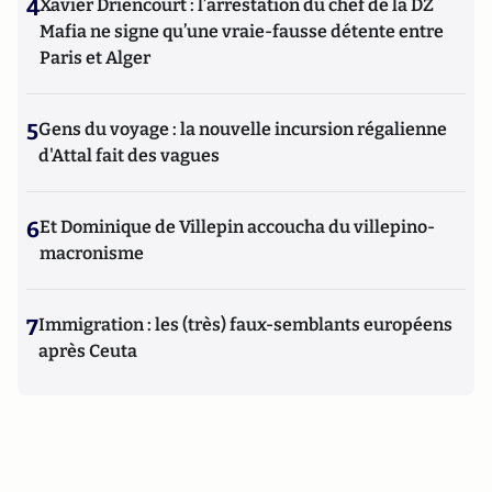
4
Xavier Driencourt : l’arrestation du chef de la DZ
Mafia ne signe qu’une vraie-fausse détente entre
Paris et Alger
5
Gens du voyage : la nouvelle incursion régalienne
d'Attal fait des vagues
6
Et Dominique de Villepin accoucha du villepino-
macronisme
7
Immigration : les (très) faux-semblants européens
après Ceuta