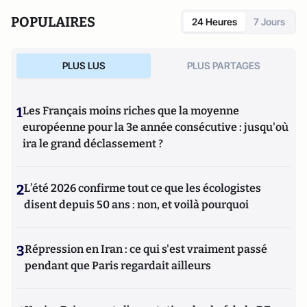
l'Occident : du rejet de la Russie à l'islamisation de nos
POPULAIRES
24 Heures
7 Jours
sociétés ouvertes
(Editions du Toucan),
La statégie de
l'intimidation
(Editions de l'Artilleur) ou bien encore
Le
Projet: La stratégie de conquête et d'infiltration des frères
PLUS LUS
PLUS PARTAGES
musulmans en France et dans le monde
(Editions de
L'Artilleur).
1
Les Français moins riches que la moyenne
européenne pour la 3e année consécutive : jusqu'où
ira le grand déclassement ?
2
L’été 2026 confirme tout ce que les écologistes
disent depuis 50 ans : non, et voilà pourquoi
3
Répression en Iran : ce qui s'est vraiment passé
pendant que Paris regardait ailleurs