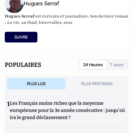
Hugues Serraf
Hugues Serraf
est écrivain et journaliste. Son dernier roman
:
La vie, au fond
, Intervalles, 2022
SUIVRE
POPULAIRES
24 Heures
7 Jours
PLUS LUS
PLUS PARTAGES
1
Les Français moins riches que la moyenne
européenne pour la 3e année consécutive : jusqu'où
ira le grand déclassement ?