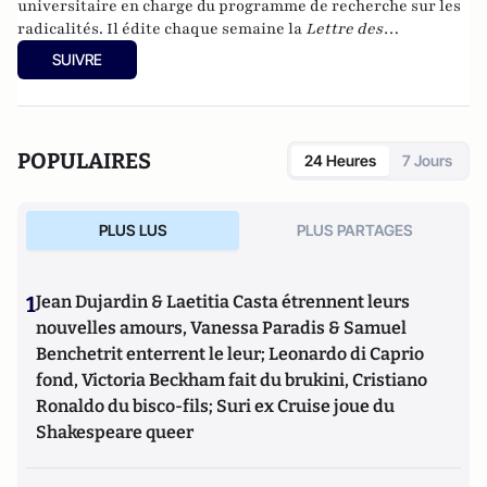
universitaire en charge du programme de recherche sur les
radicalités. Il édite chaque semaine la
Lettre des
radicalités
.
Ses différentes publications sont visibles en
SUIVRE
suivant
ce lien
POPULAIRES
24 Heures
7 Jours
PLUS LUS
PLUS PARTAGES
1
Jean Dujardin & Laetitia Casta étrennent leurs
nouvelles amours, Vanessa Paradis & Samuel
Benchetrit enterrent le leur; Leonardo di Caprio
fond, Victoria Beckham fait du brukini, Cristiano
Ronaldo du bisco-fils; Suri ex Cruise joue du
Shakespeare queer