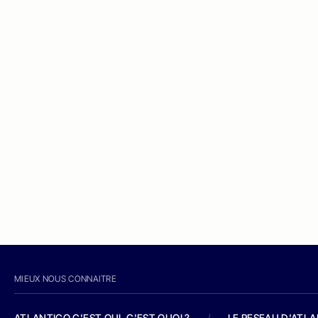
MIEUX NOUS CONNAITRE
ATLANTICO C'EST QUI, C'EST QUOI ?
/
LE RESEAU D'ATL