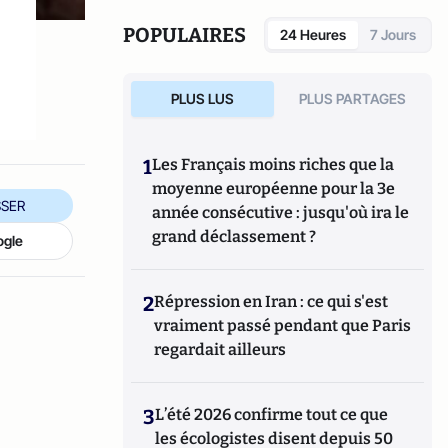
POPULAIRES
24 Heures
7 Jours
PLUS LUS
PLUS PARTAGES
1
Les Français moins riches que la
moyenne européenne pour la 3e
SER
année consécutive : jusqu'où ira le
grand déclassement ?
ogle
2
Répression en Iran : ce qui s'est
vraiment passé pendant que Paris
regardait ailleurs
3
L’été 2026 confirme tout ce que
les écologistes disent depuis 50