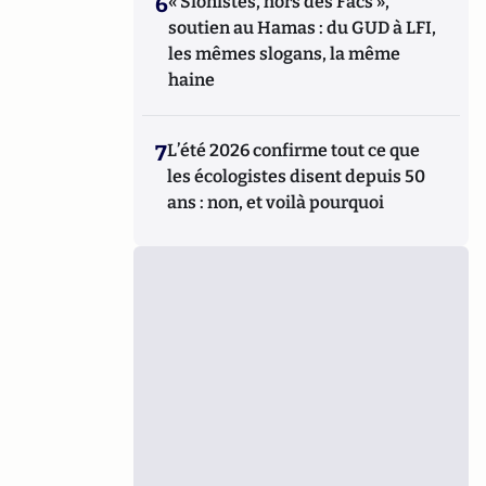
6
« Sionistes, hors des Facs »,
soutien au Hamas : du GUD à LFI,
les mêmes slogans, la même
haine
7
L’été 2026 confirme tout ce que
les écologistes disent depuis 50
ans : non, et voilà pourquoi