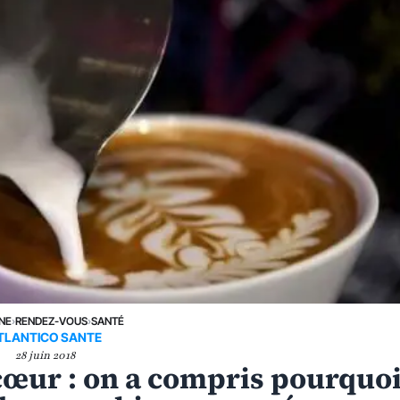
UNE
›
RENDEZ-VOUS
›
SANTÉ
TLANTICO SANTE
28 juin 2018
 cœur : on a compris pourquoi