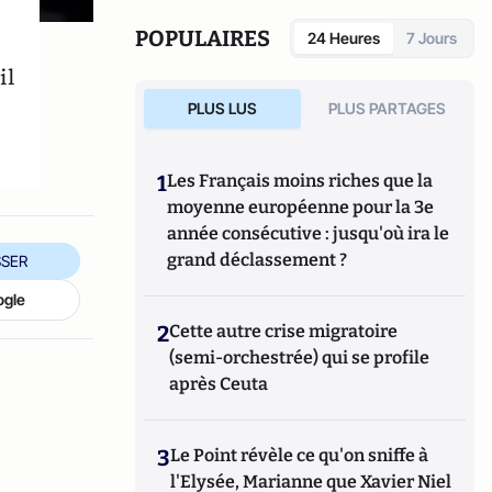
POPULAIRES
24 Heures
7 Jours
il
PLUS LUS
PLUS PARTAGES
1
Les Français moins riches que la
moyenne européenne pour la 3e
année consécutive : jusqu'où ira le
grand déclassement ?
SER
ogle
2
Cette autre crise migratoire
(semi-orchestrée) qui se profile
après Ceuta
3
Le Point révèle ce qu'on sniffe à
l'Elysée, Marianne que Xavier Niel