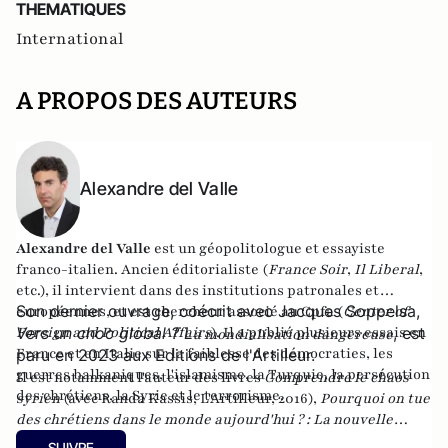
THEMATIQUES
International
A PROPOS DES AUTEURS
Alexandre del Valle
Alexandre del Valle
est un géopolitologue et essayiste
franco-italien. Ancien éditorialiste (
France Soir
,
Il Liberal
,
etc.), il intervient dans des institutions patronales et
Son dernier ouvrage, coécrit avec Jacques Soppelsa,
européennes, et est chercheur associé au Cpfa (
Center of
Foreign and Political Affairs
Vers un choc global ? L
). Il a publié plusieurs essais en
, est
a mondialisation dangereuse
France et en Italie sur la faiblesse des démocraties, les
paru en 2023 aux Editions de l'Artilleur.
guerres balkaniques, l'islamisme, la Turquie, la persécution
Il est notamment l'auteur des livres
Comprendre le chaos
des chrétiens, la Syrie et le terrorisme.
syrien
(avec Randa Kassis, L'Artilleur, 2016),
Pourquoi on tue
des chrétiens dans le monde aujourd'hui ? : La nouvelle
christianophobie
(éditions Maxima),
Le dilemme turc : Ou
SUIVRE