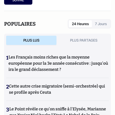
les vrais enjeux de la candidature d'Ankara
(éditions des
Syrtes) et
Le complexe occidental, petit traité de
déculpabilisation
(éditions du Toucan),
Les vrais ennemis de
l'Occident : du rejet de la Russie à l'islamisation de nos
POPULAIRES
24 Heures
7 Jours
sociétés ouvertes
(Editions du Toucan),
La statégie de
l'intimidation
(Editions de l'Artilleur) ou bien encore
Le
Projet: La stratégie de conquête et d'infiltration des frères
PLUS LUS
PLUS PARTAGES
musulmans en France et dans le monde
(Editions de
L'Artilleur).
1
Les Français moins riches que la moyenne
européenne pour la 3e année consécutive : jusqu'où
ira le grand déclassement ?
2
Cette autre crise migratoire (semi-orchestrée) qui
se profile après Ceuta
3
Le Point révèle ce qu'on sniffe à l'Elysée, Marianne