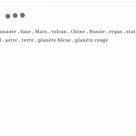
ronaute ,
lune ,
Mars ,
volcan ,
Chine ,
Russie ,
repas ,
sta
l ,
astre ,
terre ,
planète bleue ,
planète rouge