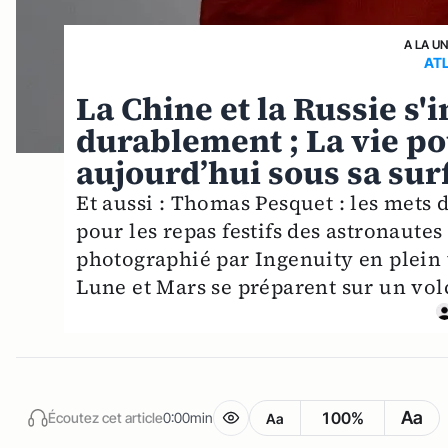
A LA U
AT
La Chine et la Russie s'
durablement ; La vie po
aujourd’hui sous sa sur
Et aussi : Thomas Pesquet : les mets 
pour les repas festifs des astronaute
photographié par Ingenuity en plein v
Lune et Mars se préparent sur un vol
Aa
100%
Écoutez cet article
0:00min
Aa