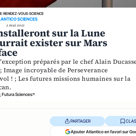
NE
›
RENDEZ-VOUS
›
SCIENCE
LANTICO SCIENCES
2 mai 2021
installeront sur la Lune
urrait exister sur Mars
face
d'exception préparés par le chef Alain Ducass
s ; Image incroyable de Perseverance
ol ! ; Les futures missions humaines sur la
can.
Futura Sciences
PARTAGER
CLAS
Ajouter Atlantico en favori sur Go