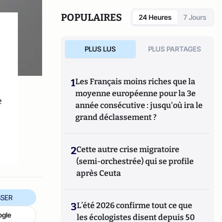
POPULAIRES
24 Heures
7 Jours
PLUS LUS
PLUS PARTAGES
1
Les Français moins riches que la
moyenne européenne pour la 3e
e
année consécutive : jusqu'où ira le
grand déclassement ?
2
Cette autre crise migratoire
(semi-orchestrée) qui se profile
après Ceuta
SER
3
L’été 2026 confirme tout ce que
ogle
les écologistes disent depuis 50