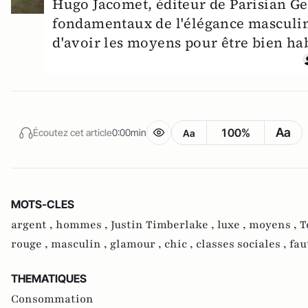
Hugo Jacomet, éditeur de Parisian G
fondamentaux de l'élégance masculine
d'avoir les moyens pour être bien habi
Aa
100%
Écoutez cet article
0:00min
Aa
MOTS-CLES
argent ,
hommes ,
Justin Timberlake ,
luxe ,
moyens ,
T
rouge ,
masculin ,
glamour ,
chic ,
classes sociales ,
fau
THEMATIQUES
Consommation