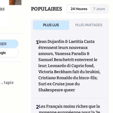
as
POPULAIRES
24 Heures
7 Jours
PLUS LUS
PLUS PARTAGES
1
Jean Dujardin & Laetitia Casta
SER
étrennent leurs nouveaux
ogle
amours, Vanessa Paradis &
Samuel Benchetrit enterrent le
leur; Leonardo di Caprio fond,
Victoria Beckham fait du brukini,
Cristiano Ronaldo du bisco-fils;
 ,
tapis
Suri ex Cruise joue du
Shakespeare queer
2
Les Français moins riches que la
moyenne européenne pour la 3e