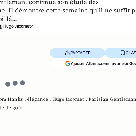
entleman, continue son étude des
. Il démontre cette semaine qu'il ne suffit p
llé...
Hugo Jacomet
PARTAGER
CLAS
Ajouter Atlantico en favori sur Go
om Hanks ,
élégance ,
Hugo Jacomet ,
Parisian Gentleman
te de goût