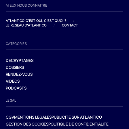
MIEUX NOUS CONNAITRE
ATLANTICO C'EST QUI, C'EST QUOI ?
/
LE RESEAU D'ATLANTICO
/
CONTACT
CATEGORIES
DECRYPTAGES
DOSSIERS
RENDEZ-VOUS
VIDEOS
PODCASTS
LEGAL
CGV
MENTIONS LEGALES
PUBLICITE SUR ATLANTICO
GESTION DES COOKIES
POLITIQUE DE CONFIDENTIALITE