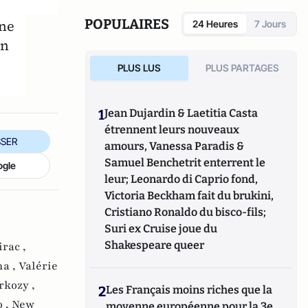
POPULAIRES
une
24 Heures
7 Jours
en
PLUS LUS
PLUS PARTAGES
1
Jean Dujardin & Laetitia Casta
étrennent leurs nouveaux
SER
amours, Vanessa Paradis &
Samuel Benchetrit enterrent le
ogle
leur; Leonardo di Caprio fond,
Victoria Beckham fait du brukini,
Cristiano Ronaldo du bisco-fils;
Suri ex Cruise joue du
Shakespeare queer
rac ,
na ,
Valérie
rkozy ,
2
Les Français moins riches que la
 ,
New
moyenne européenne pour la 3e