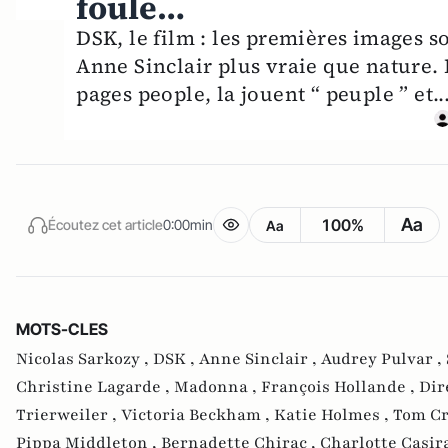
foule…
DSK, le film : les premières images s
Anne Sinclair plus vraie que nature. D
pages people, la jouent “ peuple ” et.
Aa
100%
Écoutez cet article
0:00min
Aa
MOTS-CLES
Nicolas Sarkozy ,
DSK ,
Anne Sinclair ,
Audrey Pulvar ,
Christine Lagarde ,
Madonna ,
François Hollande ,
Dir
Trierweiler ,
Victoria Beckham ,
Katie Holmes ,
Tom Cr
Pippa Middleton ,
Bernadette Chirac ,
Charlotte Casir