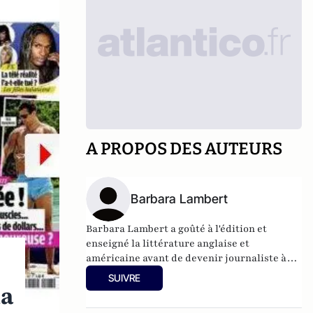
A PROPOS DES AUTEURS
Barbara Lambert
Barbara Lambert a goûté à l'édition et
enseigné la littérature anglaise et
américaine avant de devenir journaliste à
"Livres Hebdo". Elle est aujourd'hui
SUIVRE
responsable des rubriques société/idées
la
d'Atlantico.fr.