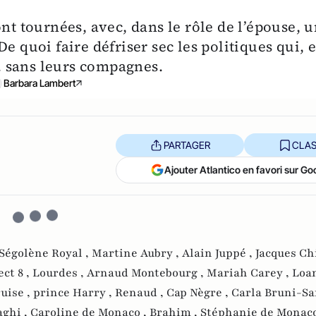
ont tournées, avec, dans le rôle de l’épouse, 
e quoi faire défriser sec les politiques qui, 
.. sans leurs compagnes.
Barbara Lambert
PARTAGER
CLAS
Ajouter Atlantico en favori sur Go
Ségolène Royal ,
Martine Aubry ,
Alain Juppé ,
Jacques Chi
ect 8 ,
Lourdes ,
Arnaud Montebourg ,
Mariah Carey ,
Loa
uise ,
prince Harry ,
Renaud ,
Cap Nègre ,
Carla Bruni-Sa
aghi ,
Caroline de Monaco ,
Brahim ,
Stéphanie de Monaco