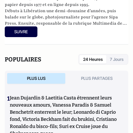
papier depuis 1977 et en ligne depuis 1995.
Débuts à Libération une demi-douzaine d’années, puis
balade sur le globe, photojournaliste pour l’agence Sipa
Press. Ensuite, responsable de la rubrique Multimedia de
ELLE, avant d’écrire sur les médias à Arrêt sur Images et de
SUIVRE
collaborer avec Atlantico. Par ailleurs fut blogueur, avec Le
Phare à partir de 2005 sur le site du Monde qui a fermé sa
plateforme de blogs. Revue de presse quotidienne sur
Twitter depuis 2007.
POPULAIRES
24 Heures
7 Jours
PLUS LUS
PLUS PARTAGES
1
Jean Dujardin & Laetitia Casta étrennent leurs
nouveaux amours, Vanessa Paradis & Samuel
Benchetrit enterrent le leur; Leonardo di Caprio
fond, Victoria Beckham fait du brukini, Cristiano
Ronaldo du bisco-fils; Suri ex Cruise joue du