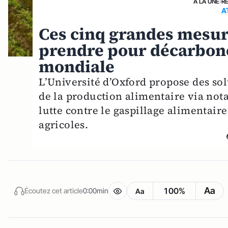
A LA UNE
›
R
A
Ces cinq grandes mesur
prendre pour décarbone
mondiale
L’Université d’Oxford propose des so
de la production alimentaire via no
lutte contre le gaspillage alimentair
agricoles.
Aa
100%
Écoutez cet article
0:00min
Aa