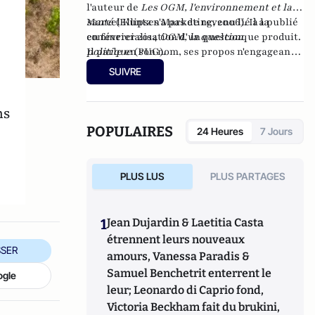
l'auteur de
Les OGM, l'environnement et la
santé
Marcel Kuntz n'a pas de revenu lié à la
(Ellipses Marketing, 2006). Il a publié
en février 2014
commercialisation d'un quelconque produit.
OGM, la question
politique
Il parle en son nom, ses propos n'engageant
(PUG).
pas son employeur.
SUIVRE
ns
POPULAIRES
24 Heures
7 Jours
PLUS LUS
PLUS PARTAGES
1
Jean Dujardin & Laetitia Casta
étrennent leurs nouveaux
SER
amours, Vanessa Paradis &
Samuel Benchetrit enterrent le
ogle
leur; Leonardo di Caprio fond,
Victoria Beckham fait du brukini,