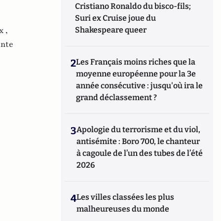
Cristiano Ronaldo du bisco-fils;
Suri ex Cruise joue du
x ,
Shakespeare queer
nte
2
Les Français moins riches que la
moyenne européenne pour la 3e
année consécutive : jusqu'où ira le
grand déclassement ?
3
Apologie du terrorisme et du viol,
antisémite : Boro 700, le chanteur
à cagoule de l’un des tubes de l’été
2026
4
Les villes classées les plus
malheureuses du monde