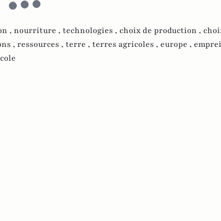
on ,
nourriture ,
technologies ,
choix de production ,
choi
ons ,
ressources ,
terre ,
terres agricoles ,
europe ,
emprei
cole