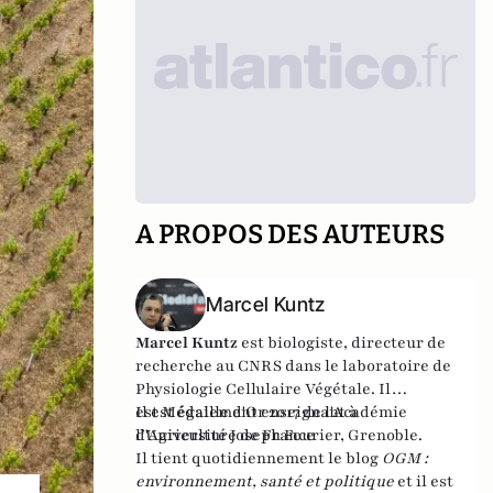
A PROPOS DES AUTEURS
Marcel Kuntz
Marcel Kuntz
est biologiste, directeur de
recherche au CNRS dans le laboratoire de
Physiologie Cellulaire Végétale. Il
est Médaille d'Or 2017 de l'Académie
Il est également enseignant à
d'Agriculture de France
l’Université Joseph Fourier, Grenoble.
Il tient quotidiennement le blog
OGM :
environnement, santé et politique
et il est