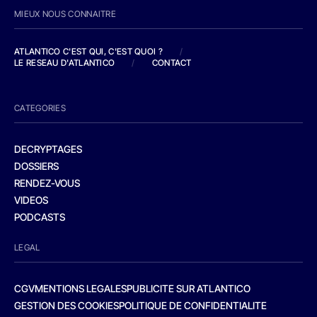
MIEUX NOUS CONNAITRE
ATLANTICO C'EST QUI, C'EST QUOI ?
/
LE RESEAU D'ATLANTICO
/
CONTACT
CATEGORIES
DECRYPTAGES
DOSSIERS
RENDEZ-VOUS
VIDEOS
PODCASTS
LEGAL
CGV
MENTIONS LEGALES
PUBLICITE SUR ATLANTICO
GESTION DES COOKIES
POLITIQUE DE CONFIDENTIALITE