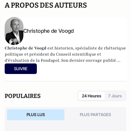
A PROPOS DES AUTEURS
Christophe de Voogd
Christophe de Voogd
est historien, spécialiste de rhétorique
politique et président du Conseil scientifique et
d'évaluation de la Fondapol. Son dernier ouvrage publié
est
Victoire populiste aux Pays-Bas, spécificité nationale ou
SUIVRE
paradigme européen
(Fondapol, 2024).
POPULAIRES
24 Heures
7 Jours
PLUS LUS
PLUS PARTAGES