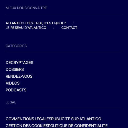
MIEUX NOUS CONNAITRE
ATLANTICO C'EST QUI, C'EST QUOI ?
/
LE RESEAU D'ATLANTICO
/
CONTACT
CATEGORIES
DECRYPTAGES
DOSSIERS
RENDEZ-VOUS
VIDEOS
PODCASTS
LEGAL
CGV
MENTIONS LEGALES
PUBLICITE SUR ATLANTICO
GESTION DES COOKIES
POLITIQUE DE CONFIDENTIALITE