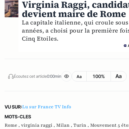
Virginia Raggi, candidat
devient maire de Rome
La capitale italienne, qui croule sous
années, a choisi pour la première foi
Cinq Etoiles.
Aa
100%
Écoutez cet article
0:00min
Aa
Lu sur France TV Info
VU SUR:
MOTS-CLES
Rome ,
virginia raggi ,
Milan ,
Turin ,
Mouvement 5 étoi