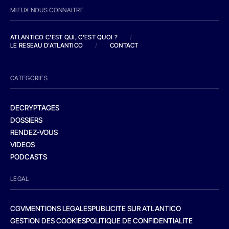
MIEUX NOUS CONNAITRE
ATLANTICO C'EST QUI, C'EST QUOI ?
/
LE RESEAU D'ATLANTICO
/
CONTACT
CATEGORIES
DECRYPTAGES
DOSSIERS
RENDEZ-VOUS
VIDEOS
PODCASTS
LEGAL
CGV
MENTIONS LEGALES
PUBLICITE SUR ATLANTICO
GESTION DES COOKIES
POLITIQUE DE CONFIDENTIALITE