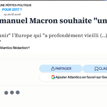
 UNE
›
PÉPITES
›
POLITIQUE
POUR 2017 ?
19 avril 2016
manuel Macron souhaite "u
ir" l’Europe qui "a profondément vieilli (...
"
Atlantico Rédaction
PARTAGER
CLAS
Ajouter Atlantico en favori sur Go