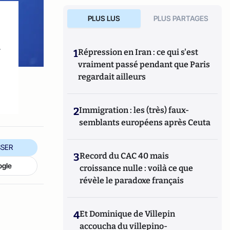
PLUS LUS
PLUS PARTAGES
n
1
Répression en Iran : ce qui s'est
vraiment passé pendant que Paris
)
regardait ailleurs
2
Immigration : les (très) faux-
semblants européens après Ceuta
SER
3
Record du CAC 40 mais
ogle
croissance nulle : voilà ce que
révèle le paradoxe français
4
Et Dominique de Villepin
accoucha du villepino-