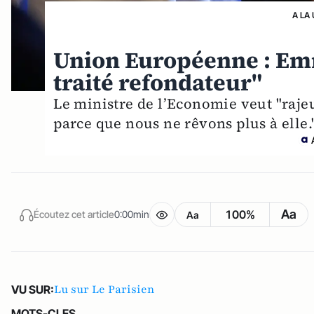
A LA
Union Européenne : Em
traité refondateur"
Le ministre de l’Economie veut "rajeun
parce que nous ne rêvons plus à elle.
Aa
100%
Écoutez cet article
0:00min
Aa
Lu sur Le Parisien
VU SUR:
MOTS-CLES