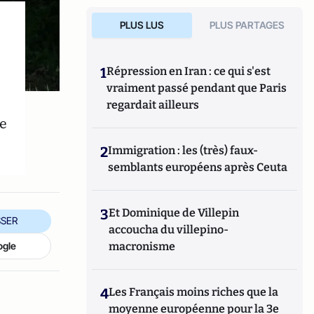
PLUS LUS
PLUS PARTAGES
1
Répression en Iran : ce qui s'est
vraiment passé pendant que Paris
regardait ailleurs
de
2
Immigration : les (très) faux-
semblants européens après Ceuta
3
Et Dominique de Villepin
SER
accoucha du villepino-
ogle
macronisme
4
Les Français moins riches que la
moyenne européenne pour la 3e