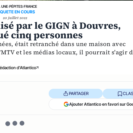
A UNE
›
PÉPITES
›
FRANCE
QUETE EN COURS
20 juillet 2022
lisé par le GIGN à Douvres,
 tué cinq personnes
ées, était retranché dans une maison avec
TV et les médias locaux, il pourrait s'agir 
édaction d'Atlantico
PARTAGER
CLAS
Ajouter Atlantico en favori sur Go