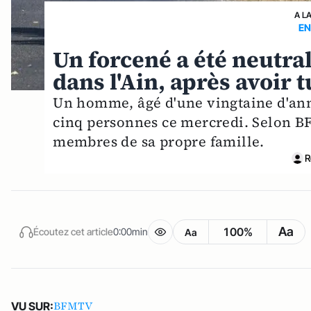
A L
EN
Un forcené a été neutra
dans l'Ain, après avoir
Un homme, âgé d'une vingtaine d'ann
cinq personnes ce mercredi. Selon BFM
membres de sa propre famille.
R
Aa
100%
Écoutez cet article
0:00min
Aa
BFMTV
VU SUR: