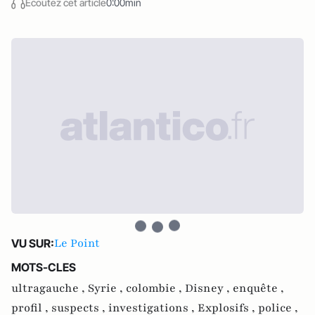
Écoutez cet article
0:00min
Le Point
VU SUR:
MOTS-CLES
ultragauche ,
Syrie ,
colombie ,
Disney ,
enquête ,
profil ,
suspects ,
investigations ,
Explosifs ,
police ,