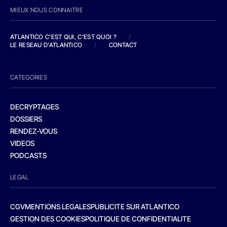
MIEUX NOUS CONNAITRE
ATLANTICO C'EST QUI, C'EST QUOI ?
/
LE RESEAU D'ATLANTICO
/
CONTACT
CATEGORIES
DECRYPTAGES
DOSSIERS
RENDEZ-VOUS
VIDEOS
PODCASTS
LEGAL
CGV
MENTIONS LEGALES
PUBLICITE SUR ATLANTICO
GESTION DES COOKIES
POLITIQUE DE CONFIDENTIALITE