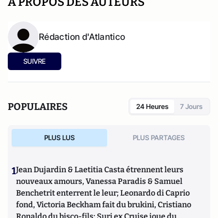
A PROPOS DES AUTEURS
Rédaction d'Atlantico
SUIVRE
POPULAIRES
24 Heures
7 Jours
PLUS LUS
PLUS PARTAGES
1
Jean Dujardin & Laetitia Casta étrennent leurs
nouveaux amours, Vanessa Paradis & Samuel
Benchetrit enterrent le leur; Leonardo di Caprio
fond, Victoria Beckham fait du brukini, Cristiano
Ronaldo du bisco-fils; Suri ex Cruise joue du