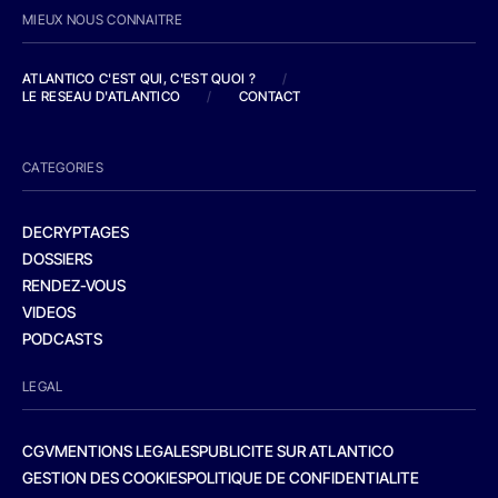
MIEUX NOUS CONNAITRE
ATLANTICO C'EST QUI, C'EST QUOI ?
/
LE RESEAU D'ATLANTICO
/
CONTACT
CATEGORIES
DECRYPTAGES
DOSSIERS
RENDEZ-VOUS
VIDEOS
PODCASTS
LEGAL
CGV
MENTIONS LEGALES
PUBLICITE SUR ATLANTICO
GESTION DES COOKIES
POLITIQUE DE CONFIDENTIALITE