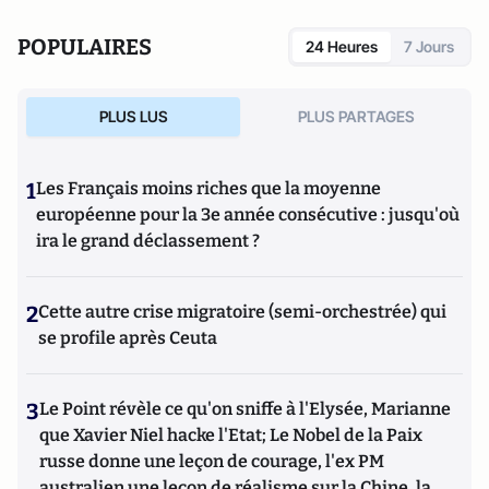
POPULAIRES
24 Heures
7 Jours
PLUS LUS
PLUS PARTAGES
1
Les Français moins riches que la moyenne
européenne pour la 3e année consécutive : jusqu'où
ira le grand déclassement ?
2
Cette autre crise migratoire (semi-orchestrée) qui
se profile après Ceuta
3
Le Point révèle ce qu'on sniffe à l'Elysée, Marianne
que Xavier Niel hacke l'Etat; Le Nobel de la Paix
russe donne une leçon de courage, l'ex PM
australien une leçon de réalisme sur la Chine, la