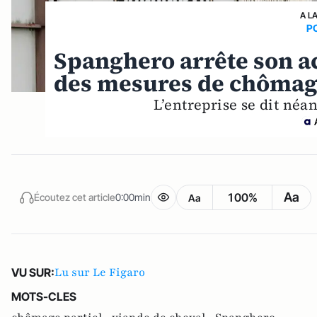
A L
P
Spanghero arrête son ac
des mesures de chômage
L’entreprise se dit né
Aa
100%
Écoutez cet article
0:00min
Aa
Lu sur Le Figaro
VU SUR:
MOTS-CLES