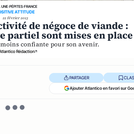
A UNE
›
PÉPITES
›
FRANCE
OSITIVE ATTITUDE
22 février 2013
tivité de négoce de viande :
 partiel sont mises en place
anmoins confiante pour son avenir.
Atlantico Rédaction
PARTAGER
CLAS
Ajouter Atlantico en favori sur Go