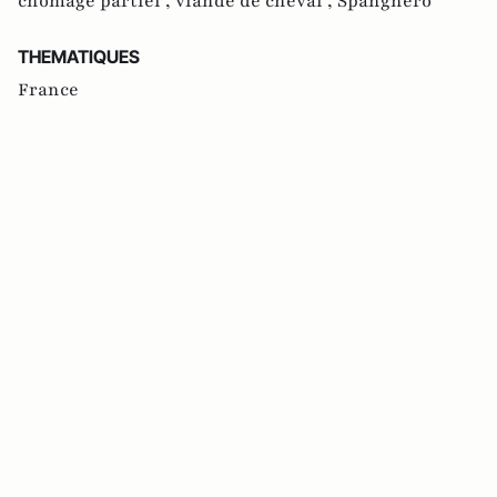
chômage partiel ,
viande de cheval ,
Spanghero
THEMATIQUES
France