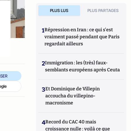
PLUS LUS
PLUS PARTAGES
1
Répression en Iran : ce qui s'est
vraiment passé pendant que Paris
regardait ailleurs
2
Immigration : les (très) faux-
semblants européens après Ceuta
SER
ogle
3
Et Dominique de Villepin
accoucha du villepino-
macronisme
4
Record du CAC 40 mais
croissance nulle : voilà ce que