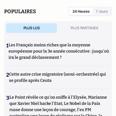
POPULAIRES
24 Heures
7 Jours
PLUS LUS
PLUS PARTAGES
1
Les Français moins riches que la moyenne
européenne pour la 3e année consécutive : jusqu'où
ira le grand déclassement ?
2
Cette autre crise migratoire (semi-orchestrée) qui
se profile après Ceuta
3
Le Point révèle ce qu'on sniffe à l'Elysée, Marianne
que Xavier Niel hacke l'Etat; Le Nobel de la Paix
russe donne une leçon de courage, l'ex PM
australien une leçon de réalisme sur la Chine, la