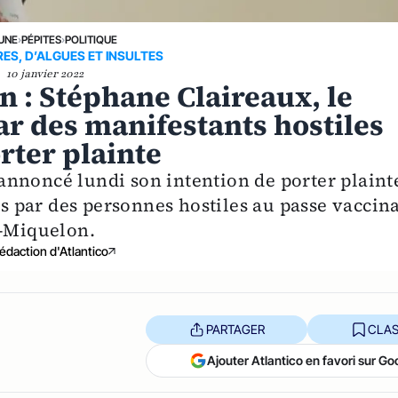
 UNE
›
PÉPITES
›
POLITIQUE
RES, D’ALGUES ET INSULTES
10 janvier 2022
n : Stéphane Claireaux, le
r des manifestants hostiles
rter plainte
nnoncé lundi son intention de porter plaint
es par des personnes hostiles au passe vaccina
t-Miquelon.
édaction d'Atlantico
PARTAGER
CLAS
Ajouter Atlantico en favori sur Go