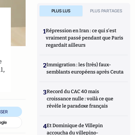
PLUS LUS
PLUS PARTAGES
1
Répression en Iran : ce qui s'est
vraiment passé pendant que Paris
regardait ailleurs
e
2
Immigration : les (très) faux-
l,
semblants européens après Ceuta
3
Record du CAC 40 mais
croissance nulle : voilà ce que
révèle le paradoxe français
SER
ogle
4
Et Dominique de Villepin
accoucha du villepino-