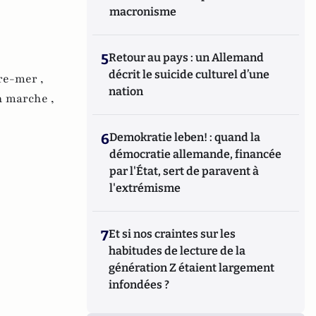
macronisme
5
Retour au pays : un Allemand
décrit le suicide culturel d’une
re-mer ,
nation
n marche ,
6
Demokratie leben! : quand la
démocratie allemande, financée
par l'État, sert de paravent à
l'extrémisme
7
Et si nos craintes sur les
habitudes de lecture de la
génération Z étaient largement
infondées ?