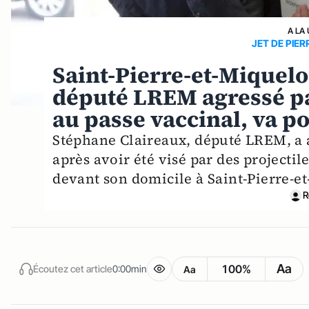
A LA
JET DE PIER
Saint-Pierre-et-Miquelo
député LREM agressé pa
au passe vaccinal, va po
Stéphane Claireaux, député LREM, a a
après avoir été visé par des projectil
devant son domicile à Saint-Pierre-e
R
Aa
100%
Écoutez cet article
0:00min
Aa