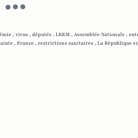
émie ,
virus ,
députés ,
LREM ,
Assemblée Nationale ,
out
lainte ,
France ,
restrictions sanitaires ,
La République e