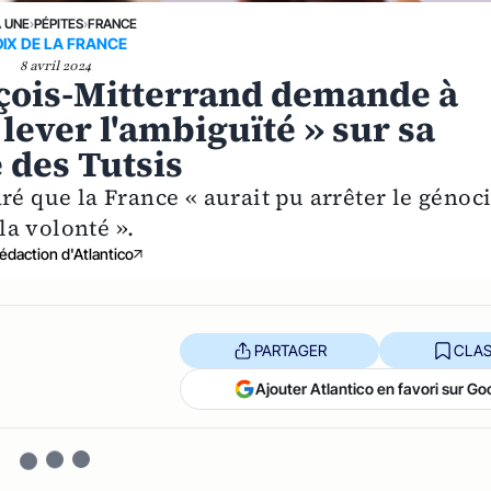
A UNE
›
PÉPITES
›
FRANCE
IX DE LA FRANCE
8 avril 2024
nçois-Mitterrand demande à
ever l'ambiguïté » sur sa
 des Tutsis
ré que la France « aurait pu arrêter le génoc
 la volonté ».
édaction d'Atlantico
PARTAGER
CLAS
Ajouter Atlantico en favori sur Go