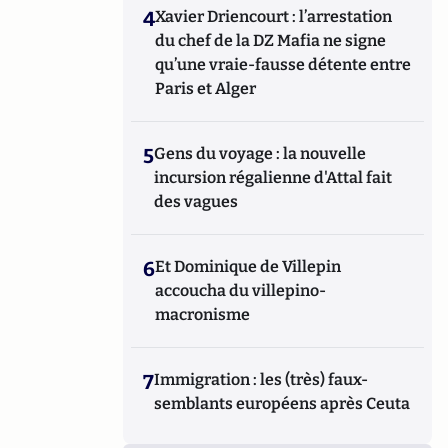
4
Xavier Driencourt : l’arrestation
du chef de la DZ Mafia ne signe
qu’une vraie-fausse détente entre
Paris et Alger
5
Gens du voyage : la nouvelle
incursion régalienne d'Attal fait
des vagues
6
Et Dominique de Villepin
accoucha du villepino-
macronisme
7
Immigration : les (très) faux-
semblants européens après Ceuta