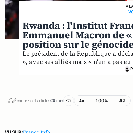
A L
VO
Rwanda : l'Institut Fra
Emmanuel Macron de « l
position sur le génocide
Le président de la République a décla
», avec ses alliés mais « n'en a pas eu
R
Aa
100%
Écoutez cet article
0:00min
Aa
France Info
VU SUR: