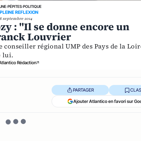
 UNE
›
PÉPITES
›
POLITIQUE
 PLEINE REFLEXION
6 septembre 2014
zy : "Il se donne encore un
ranck Louvrier
e conseiller régional UMP des Pays de la Loir
 lui.
Atlantico Rédaction
PARTAGER
CLAS
Ajouter Atlantico en favori sur Go