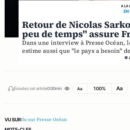
A LA
EN
Retour de Nicolas Sarko
peu de temps" assure F
Dans une interview à Presse Océan, l
estime aussi que "le pays a besoin" de
Aa
100%
Écoutez cet article
0:00min
Aa
lu sur Presse Océan
VU SUR:
MOTS-CLES