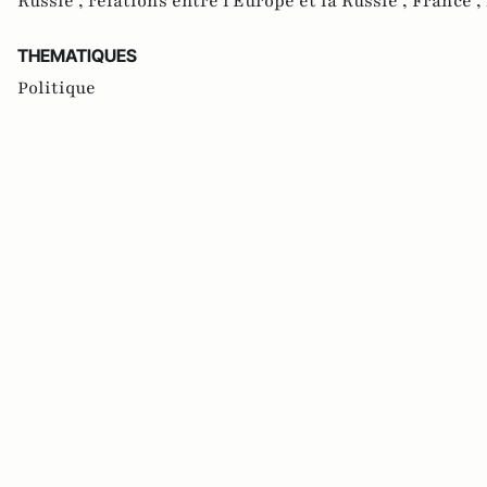
Russie ,
relations entre l'Europe et la Russie ,
France ,
THEMATIQUES
Politique