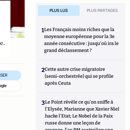
PLUS LUS
PLUS PARTAGES
1
Les Français moins riches que la
moyenne européenne pour la 3e
e.
année consécutive : jusqu'où ira le
grand déclassement ?
2
Cette autre crise migratoire
SER
(semi-orchestrée) qui se profile
après Ceuta
ogle
3
Le Point révèle ce qu'on sniffe à
l'Elysée, Marianne que Xavier Niel
hacke l'Etat; Le Nobel de la Paix
russe donne une leçon de
courage, l'ex PM australien une