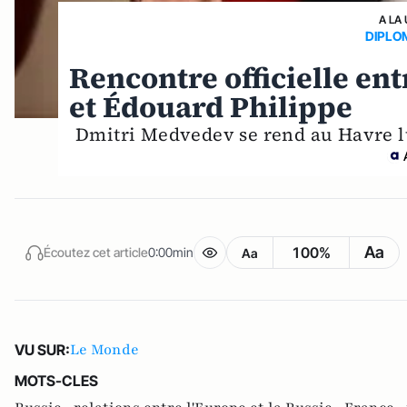
A LA
DIPLO
Rencontre officielle en
et Édouard Philippe
Dmitri Medvedev se rend au Havre l
Aa
100%
Écoutez cet article
0:00min
Aa
Le Monde
VU SUR:
MOTS-CLES