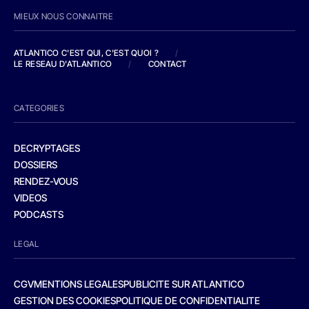
MIEUX NOUS CONNAITRE
ATLANTICO C'EST QUI, C'EST QUOI ?
/
LE RESEAU D'ATLANTICO
/
CONTACT
CATEGORIES
DECRYPTAGES
DOSSIERS
RENDEZ-VOUS
VIDEOS
PODCASTS
LEGAL
CGV
MENTIONS LEGALES
PUBLICITE SUR ATLANTICO
GESTION DES COOKIES
POLITIQUE DE CONFIDENTIALITE