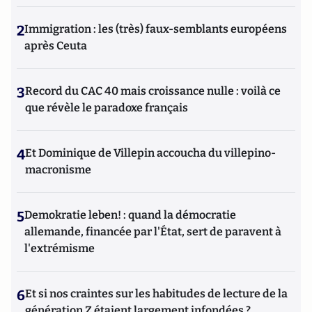
2
Immigration : les (très) faux-semblants européens
après Ceuta
3
Record du CAC 40 mais croissance nulle : voilà ce
que révèle le paradoxe français
4
Et Dominique de Villepin accoucha du villepino-
macronisme
5
Demokratie leben! : quand la démocratie
allemande, financée par l'État, sert de paravent à
l'extrémisme
6
Et si nos craintes sur les habitudes de lecture de la
génération Z étaient largement infondées ?