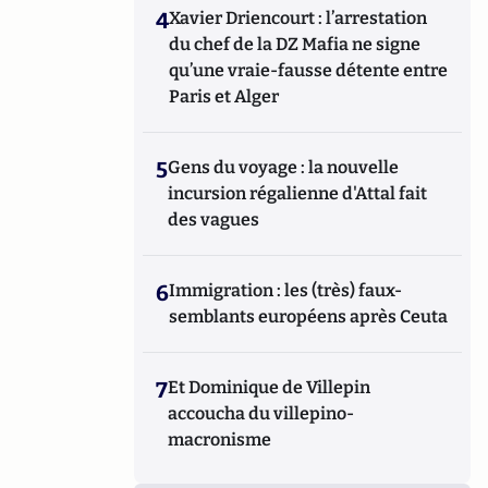
4
Xavier Driencourt : l’arrestation
du chef de la DZ Mafia ne signe
qu’une vraie-fausse détente entre
Paris et Alger
5
Gens du voyage : la nouvelle
incursion régalienne d'Attal fait
des vagues
6
Immigration : les (très) faux-
semblants européens après Ceuta
7
Et Dominique de Villepin
accoucha du villepino-
macronisme