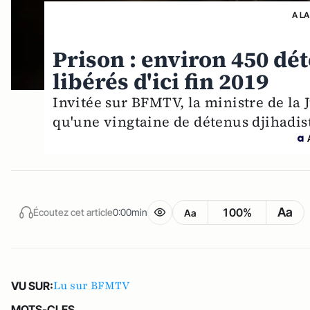
A LA
Prison : environ 450 dé
libérés d'ici fin 2019
Invitée sur BFMTV, la ministre de la 
qu'une vingtaine de détenus djihadist
Aa
100%
Écoutez cet article
0:00min
Aa
Lu sur BFMTV
VU SUR:
MOTS-CLES