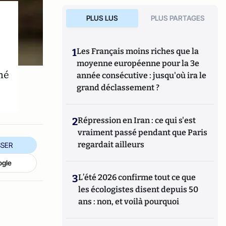
PLUS LUS
PLUS PARTAGES
1
Les Français moins riches que la
moyenne européenne pour la 3e
mé
année consécutive : jusqu'où ira le
grand déclassement ?
2
Répression en Iran : ce qui s'est
vraiment passé pendant que Paris
regardait ailleurs
SER
ogle
3
L’été 2026 confirme tout ce que
les écologistes disent depuis 50
ans : non, et voilà pourquoi