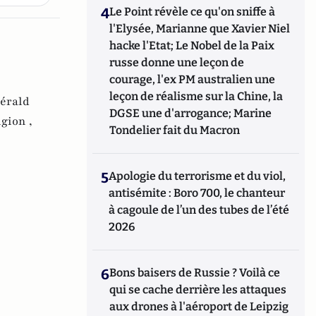
4
Le Point révèle ce qu'on sniffe à
l'Elysée, Marianne que Xavier Niel
hacke l'Etat; Le Nobel de la Paix
russe donne une leçon de
courage, l'ex PM australien une
leçon de réalisme sur la Chine, la
érald
DGSE une d'arrogance; Marine
igion ,
Tondelier fait du Macron
5
Apologie du terrorisme et du viol,
antisémite : Boro 700, le chanteur
à cagoule de l’un des tubes de l’été
2026
6
Bons baisers de Russie ? Voilà ce
qui se cache derrière les attaques
aux drones à l'aéroport de Leipzig