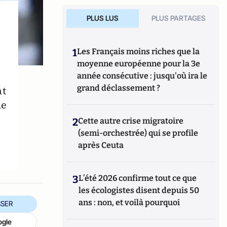
PLUS LUS
PLUS PARTAGES
1
Les Français moins riches que la
moyenne européenne pour la 3e
année consécutive : jusqu'où ira le
grand déclassement ?
at
de
2
Cette autre crise migratoire
(semi-orchestrée) qui se profile
après Ceuta
3
L’été 2026 confirme tout ce que
les écologistes disent depuis 50
ans : non, et voilà pourquoi
SER
ogle