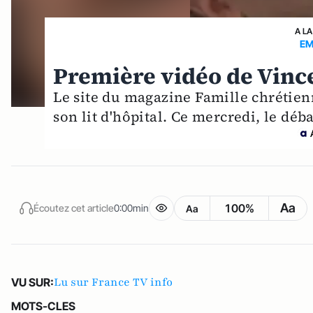
A LA
EM
Première vidéo de Vince
Le site du magazine Famille chrétien
son lit d'hôpital. Ce mercredi, le déba
Aa
100%
Écoutez cet article
0:00min
Aa
Lu sur France TV info
VU SUR:
MOTS-CLES