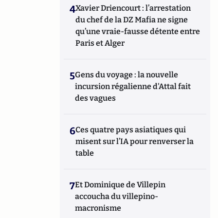
4
Xavier Driencourt : l’arrestation
du chef de la DZ Mafia ne signe
qu’une vraie-fausse détente entre
Paris et Alger
5
Gens du voyage : la nouvelle
incursion régalienne d'Attal fait
des vagues
6
Ces quatre pays asiatiques qui
misent sur l’IA pour renverser la
table
7
Et Dominique de Villepin
accoucha du villepino-
macronisme