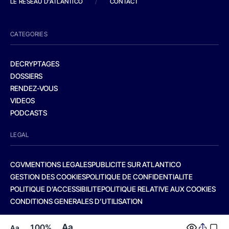
LE RESEAU D'ATLANTICO
/
CONTACT
CATEGORIES
DECRYPTAGES
DOSSIERS
RENDEZ-VOUS
VIDEOS
PODCASTS
LEGAL
CGV
MENTIONS LEGALES
PUBLICITE SUR ATLANTICO
GESTION DES COOKIES
POLITIQUE DE CONFIDENTIALITE
POLITIQUE D’ACCESSIBILITE
POLITIQUE RELATIVE AUX COOKIES
CONDITIONS GENERALES D’UTILISATION
Aa
100%
Aa