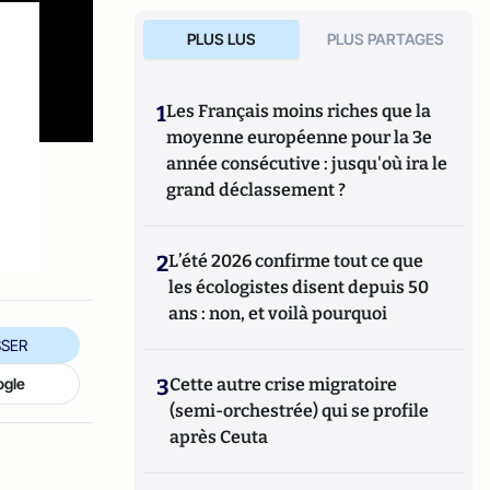
PLUS LUS
PLUS PARTAGES
1
Les Français moins riches que la
moyenne européenne pour la 3e
année consécutive : jusqu'où ira le
grand déclassement ?
2
L’été 2026 confirme tout ce que
les écologistes disent depuis 50
ans : non, et voilà pourquoi
SER
3
Cette autre crise migratoire
ogle
(semi-orchestrée) qui se profile
après Ceuta