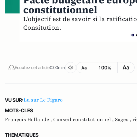
Pacte budgétaire europé
constitutionnel
L'objectif est de savoir si la ratifica
Consitution.
Aa
100%
Écoutez cet article
0:00min
Aa
Lu sur Le Figaro
VU SUR:
MOTS-CLES
François Hollande ,
Conseil constitutionnel ,
Sages ,
rè
THEMATIQUES