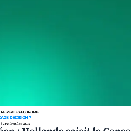
UNE
›
PÉPITES
›
ECONOMIE
SAGE DECISION ?
18 septembre 2012