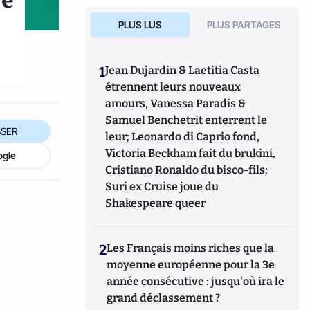
re
PLUS LUS
PLUS PARTAGES
1
Jean Dujardin & Laetitia Casta
étrennent leurs nouveaux
amours, Vanessa Paradis &
Samuel Benchetrit enterrent le
SER
leur; Leonardo di Caprio fond,
Victoria Beckham fait du brukini,
ogle
Cristiano Ronaldo du bisco-fils;
Suri ex Cruise joue du
Shakespeare queer
2
Les Français moins riches que la
moyenne européenne pour la 3e
année consécutive : jusqu'où ira le
grand déclassement ?