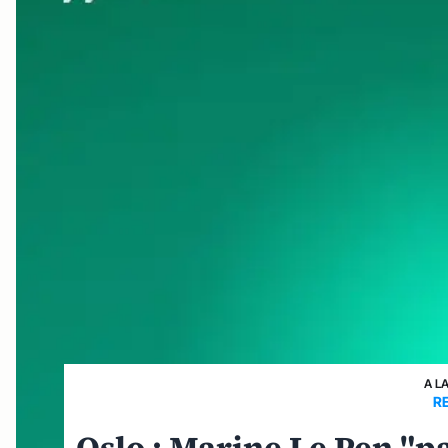
A L
R