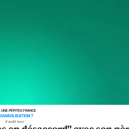
A UNE
›
PÉPITES
›
FRANCE
EDIABOLISATION ?
6 août 2011