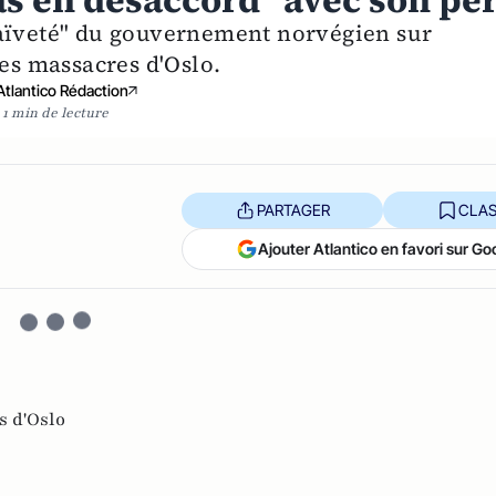
as en désaccord" avec son pè
naïveté" du gouvernement norvégien sur
les massacres d'Oslo.
Atlantico Rédaction
1 min de lecture
PARTAGER
CLAS
Ajouter Atlantico en favori sur Go
s d'Oslo