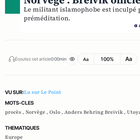
Norvège : Breivik offic
Le militant islamophobe est inculpé 
préméditation.
Aa
100%
Écoutez cet article
0:00min
Aa
Lu sur Le Point
VU SUR:
MOTS-CLES
procès ,
Norvège ,
Oslo ,
Anders Behring Breivik ,
Utoy
THEMATIQUES
Europe