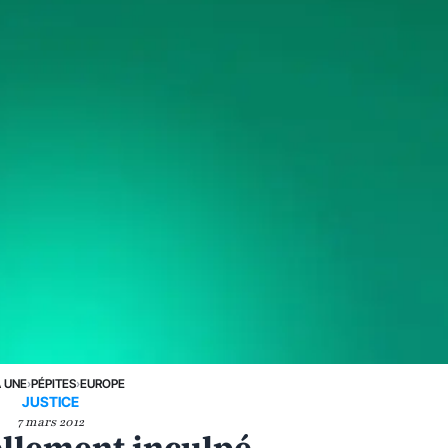
A UNE
›
PÉPITES
›
EUROPE
JUSTICE
7 mars 2012